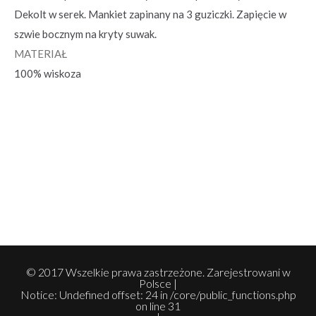
Dekolt w serek. Mankiet zapinany na 3 guziczki. Zapięcie w
szwie bocznym na kryty suwak.
MATERIAŁ
100% wiskoza
© 2017 Wszelkie prawa zastrzeżone. Zarejestrowani w
Polsce |
Notice
: Undefined offset: 24 in
/core/public_functions.php
on line
31